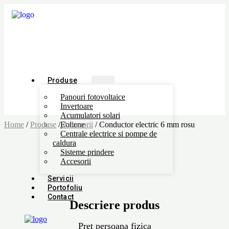
Produse
Panouri fotovoltaice
Invertoare
Acumulatori solari
Home
/
Produse
/
Eoliene
Accesorii
/ Conductor electric 6 mm rosu
Centrale electrice si pompe de
caldura
Sisteme prindere
Accesorii
Servicii
Portofoliu
Contact
Descriere produs
Pret persoana fizica