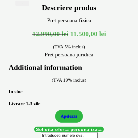
X
Descriere produs
Pret persoana fizica
12.990,00
lei
11.500,00
lei
(TVA 5% inclus)
Pret persoana juridica
Additional information
(TVA 19% inclus)
In stoc
Livrare 1-3 zile
Apeleaza
Solicita oferta personalizata