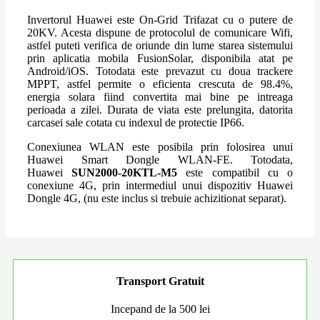
Invertorul Huawei este On-Grid Trifazat cu o putere de
20KV. Acesta dispune de protocolul de comunicare Wifi,
astfel puteti verifica de oriunde din lume starea sistemului
prin aplicatia mobila FusionSolar, disponibila atat pe
Android/iOS. Totodata este prevazut cu doua trackere
MPPT, astfel permite o eficienta crescuta de 98.4%,
energia solara fiind convertita mai bine pe intreaga
perioada a zilei. Durata de viata este prelungita, datorita
carcasei sale cotata cu indexul de protectie IP66.
Conexiunea WLAN este posibila prin folosirea unui
Huawei Smart Dongle WLAN-FE. Totodata,
Huawei
SUN2000-20KTL-M5
este compatibil cu o
conexiune 4G, prin intermediul unui dispozitiv Huawei
Dongle 4G, (nu este inclus si trebuie achizitionat separat).
Transport Gratuit
Incepand de la 500 lei