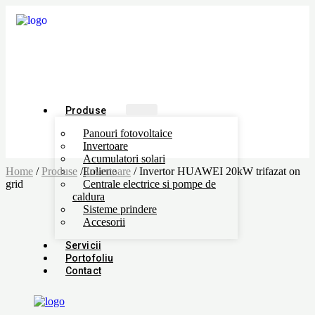
Produse
Panouri fotovoltaice
Invertoare
Acumulatori solari
Home
/
Produse
/
Eoliene
Invertoare
/ Invertor HUAWEI 20kW trifazat on
grid
Centrale electrice si pompe de
caldura
Sisteme prindere
Accesorii
Servicii
Portofoliu
Contact