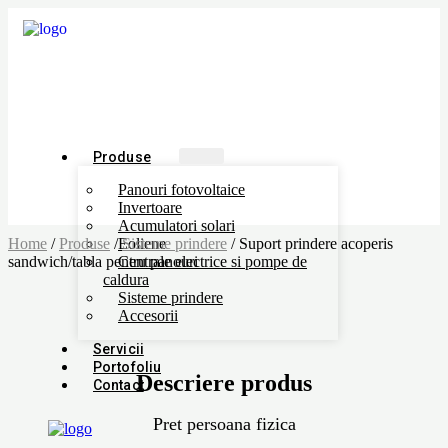
Produse
Panouri fotovoltaice
Invertoare
Acumulatori solari
Home
/
Produse
/
Eoliene
Sisteme prindere
/ Suport prindere acoperis
sandwich/tabla pentru panouri
Centrale electrice si pompe de
caldura
Sisteme prindere
Accesorii
Servicii
Portofoliu
Descriere produs
Contact
Pret persoana fizica