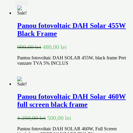
Price filter
X
On sale
(15)
Text search
Sale!
Panou fotovoltaic DAH Solar 455W
Product tags
Black Frame
Product tags
999,00
lei
480,00
lei
Pantou fotovoltaic DAH SOLAR 455W, black frame Pret
vanzare TVA 5% INCLUS
Sale!
Panou fotovoltaic DAH Solar 460W
full screen black frame
1.250,00
lei
500,00
lei
Pantou fotovoltaic DAH SOLAR 460W, Full Screen